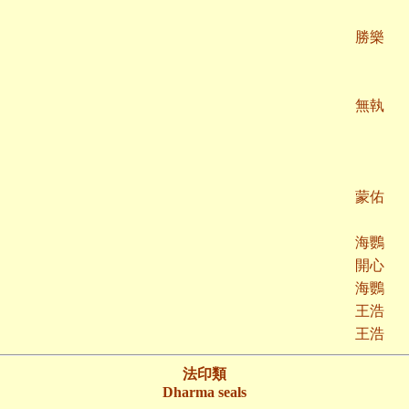
勝樂
無執
蒙佑
海鸚
開心
海鸚
王浩
王浩
法印類
Dharma seals