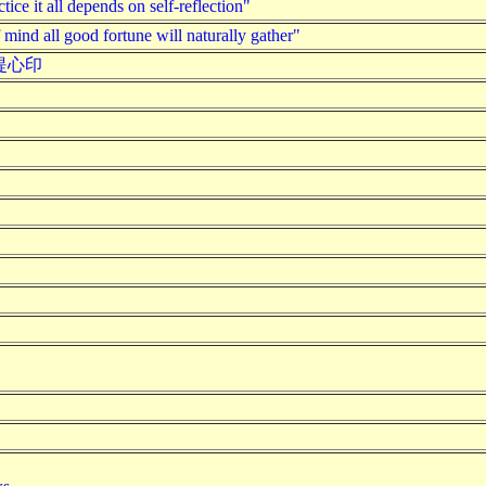
it all depends on self-reflection"
d all good fortune will naturally gather"
提心印
。