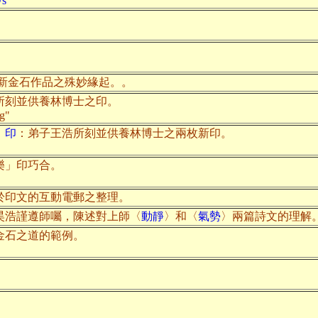
ws
新金石作品之殊妙緣起。。
所刻並供養林博士之印。
ng"
」印
：弟子王浩所刻並供養林博士之兩枚新印。
樂」印巧合。
於印文的互動電郵之整理。
昊浩謹遵師囑，陳述對上師〈
動靜
〉和〈
氣勢
〉兩篇詩文的理解
金石之道的範例。
。