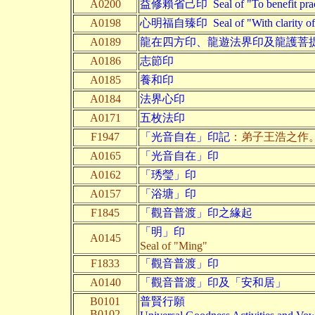
A0200
益修賴省己印 Seal of "To benefit practice 
A0198
心明福自臻印 Seal of "With clarity of min
A0189
龍在四方印、龍遊法界印及龍護菩
A0186
志節印
A0185
養和印
A0184
法界心印
A0171
五枚法印
F1947
「光音自在」印記
：弟子王浩之作
A0165
「光音自在」印
A0162
「琇瑩」印
A0157
「浴塘」印
F1845
「觀音普渡」印之緣起
「明」印
A0145
Seal of "Ming"
F1833
「觀音普渡」印
A0140
「觀音普渡」印及「
安和居」
B0101
普賢行願
B0102