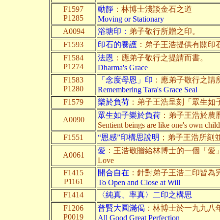
F1597
動靜
：林博士淺談金石之道
P1285
Moving or Stationary
A0094
浴塘印：
弟子敬行所贈之印。
F1593
印石的養護
：弟子王浩提供有關印
F1584
法恩
：應弟子敬行之提請而書。
P1274
Dharma's Grace
F1583
「念度母恩」印
：應弟子敬行之請
P1280
Remembering Tara's Grace Seal
F1579
樂於負荷
：弟子王浩呈刻「眾生如
眾生如子樂於負荷
：弟子王浩於農
A0090
Sentient beings are like one's own chil
F1551
“恩感”印構思說明
；弟子王浩所刻
愛
：王浩敬贈給林博士的一個「愛
A0061
Love
F1415
開合自在
：針對弟子王浩二印皆為
P1161
To Open and Close at Will
F1414
〈純真、率真〉二印之構思
F1206
普賢大圓滿偈
：林博士於一九九八年
P0019
All Good Great Perfection