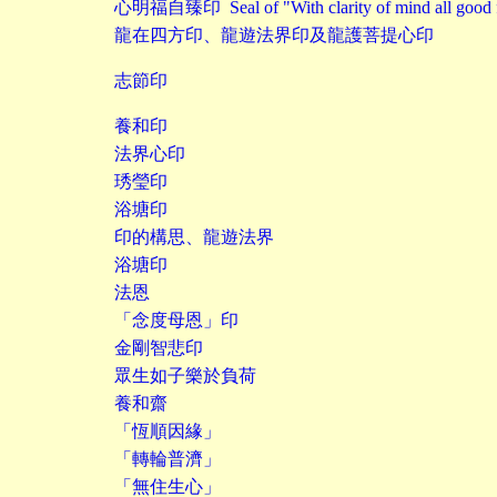
心明福自臻印 Seal of "With clarity of mind all good for
龍在四方印、龍遊法界印及龍護菩提心印
志節印
養和印
法界心印
琇瑩印
浴塘印
印的構思、龍遊法界
浴塘印
法恩
「念度母恩」印
金剛智悲印
眾生如子樂於負荷
養和齋
「恆順因緣」
「轉輪普濟」
「無住生心」