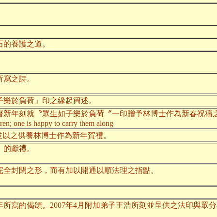
石的養護之道。
所寫之詩。
子樂於負荷」印之緣起簡述。
曆新年刻就〝眾生如子樂於負荷〞一印贈予林博士作為新春祝禱
dren; one is happy to carry them along
並以之供養林博士作為新年賀禮。
」的獻禮。
完全封閉之形，而有加以開通以順法理之指點。
所寫的偈頌。2007年4月附加弟子王浩所刻並呈供之法印與眾