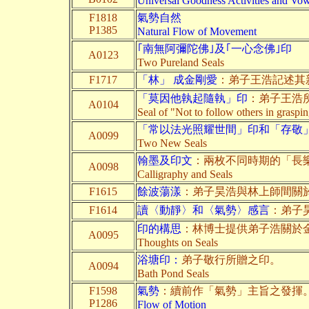
Universal Goodness Activities and Vo
F1818
氣勢自然
P1385
Natural Flow of Movement
｢南無阿彌陀佛｣及｢一心念佛｣印
A0123
Two Pureland Seals
F1717
「林」 成金剛愛
：弟子王浩記述其
「莫因他執起隨執」印
：弟子王浩
A0104
Seal of "Not to follow others in graspi
「常以法光照耀世間」印和「存敬
A0099
Two New Seals
翰墨及印文
：兩枚不同時期的「長
A0098
Calligraphy and Seals
F1615
餘波蕩漾
：弟子昊浩與林上師間關
F1614
讀〈動靜〉和〈氣勢〉感言
：弟子
印的構思
：林博士提供弟子浩關於
A0095
Thoughts on Seals
浴塘印：
弟子敬行所贈之印。
A0094
Bath Pond Seals
F1598
氣勢
：續前作
「氣勢」
主旨之發揮
P1286
Flow of Motion