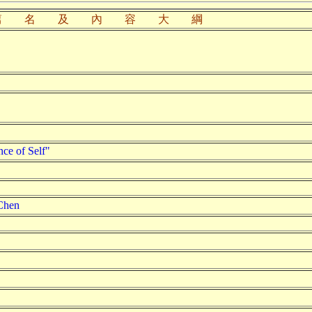
篇 名 及 內 容 大 綱
 of Self"
Chen