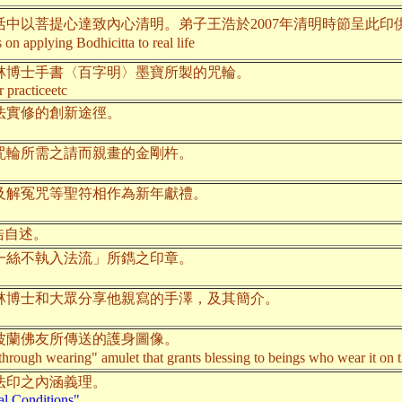
中以菩提心達致內心清明。弟子王浩於2007年清明時節呈此印
n applying Bodhicitta to real life
林博士手書〈百字明〉墨寶所製的咒輪。
 practiceetc
法實修的創新途徑。
咒輪所需之請而親畫的金剛杵。
及解冤咒等聖符相作為新年獻禮。
浩自述。
一絲不執入法流」所鐫之印章。
林博士和大眾分享他親寫的手澤，及其簡介。
波蘭佛友所傳送的護身圖像。
through wearing" amulet that grants blessing to beings who wear it on t
法印之內涵義理。
l Conditions"