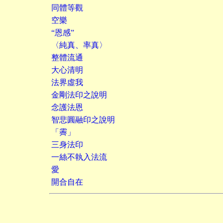
同體等觀
空樂
“恩感”
〈純真、率真〉
整體流通
大心清明
法界虛我
金剛法印之說明
念護法恩
智悲圓融印之說明
「霽」
三身法印
一絲不執入法流
愛
開合自在