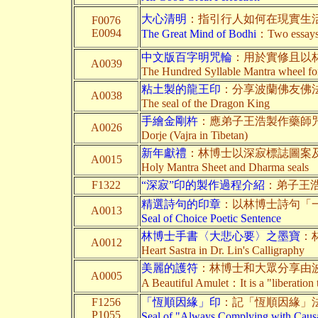
大心清明
：指引行人如何在現實生活
F0076
E0094
The Great Mind of Bodhi
：Two essays o
中文版百字明咒輪
：用於實修且以
A0039
The Hundred Syllable Mantra wheel for
粘土製的龍王印
：分享波蘭佛友佛
A0038
The seal of the Dragon King
手繪金剛杵
：應弟子王浩製作藥師
A0026
Dorje (Vajra in Tibetan)
新年獻禮
：林博士以深寂標誌圖案
A0015
Holy Mantra Sheet and Dharma seals
F1322
“深寂”印的製作過程介紹
：弟子王
精選詩句的印章
：以林博士詩句「
A0013
Seal of Choice Poetic Sentence
林博士手書〈大悲心要〉之墨寶
：
A0012
Heart Sastra in Dr. Lin's Calligraphy
美麗的護符
：林博士和大眾分享由
A0005
A Beautiful Amulet：It is a "liberation 
F1256
「恆順因緣」印
：記「恆順因緣」
P1055
Seal of "Always Complying with Causa