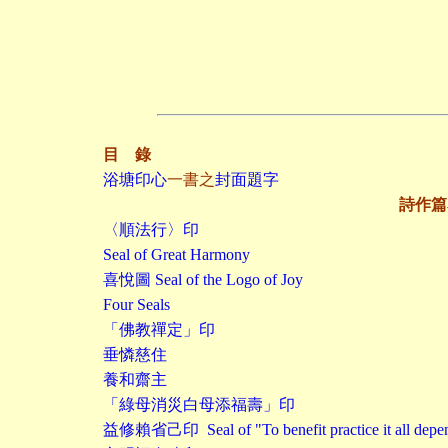
目 錄
浴塘印心
一書之
封面題字
詩作篇
〈順法行〉印
Seal of Great Harmony
喜悅圖 Seal of the Logo of Joy
Four Seals
「佛教禪定」印
垂憐慈住
養和齋主
「綠母消災白母添福壽」印
益修賴省己印 Seal of "To benefit practice it all depends