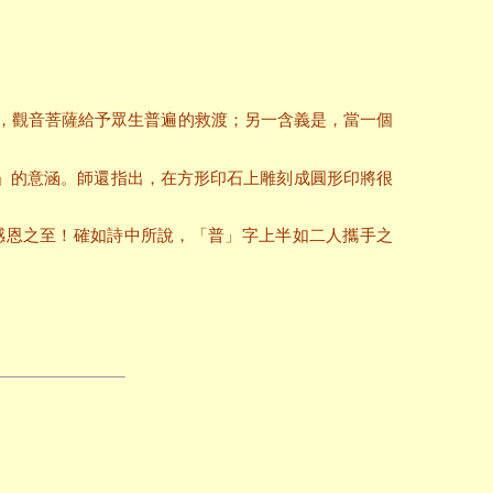
，觀音菩薩給予眾生普遍的救渡；另一含義是，當一個
」的意涵。師還指出，在方形印石上雕刻成圓形印將很
感恩之至！確如詩中所說，「普」字上半如二人攜手之