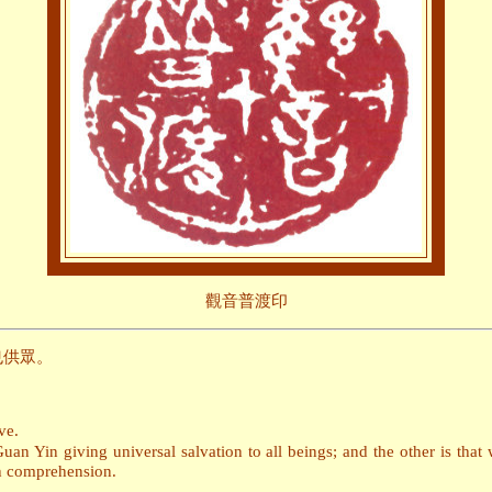
觀音普渡印
也供眾。
ve.
Yin giving universal salvation to all beings; and the other is that
ch comprehension.