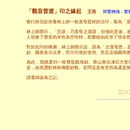
「觀音普渡」印之緣起
王浩
簡繁轉換 - 繁
敬行師兄欲供養林上師一枚度母題材的法印，擬為「
林上師開示，「悲淚」乃度母之淵源，但僅此意涵，
人領會了聲音的本性為空性時，那麼經由此等了悟全
對於此印的構圖，林上師開示說，因為「念度母恩」
妙。圓形表示法界，而方印便於使用。而且這個圓周
為此，我挑選到一枚雙龍戲珠鈕、壽山善伯凍石方形
姿，由衷讚歎林師佛眼妙觀。若問這是有意而為還是
謹遵師諭為之記。
二〇〇九年七月廿九