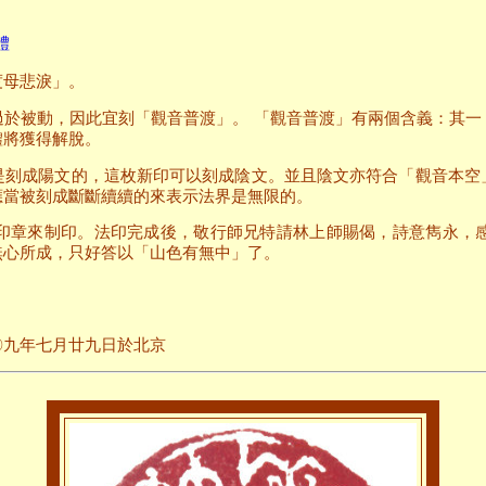
體
度母悲淚」。
過於被動，因此宜刻「觀音普渡」。 「觀音普渡」有兩個含義：其一
體將獲得解脫。
是刻成陽文的，這枚新印可以刻成陰文。並且陰文亦符合「觀音本空
應當被刻成斷斷續續的來表示法界是無限的。
印章來制印。法印完成後，敬行師兄特請林上師賜偈，詩意雋永，
無心所成，只好答以「山色有無中」了。
日於北京