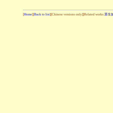
[
Home
][
Back to list
][Chinese versions only][Related works:
眾生