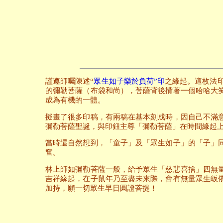
謹遵師囑陳述“
眾生如子樂於負荷”印
之緣起。這枚法
的彌勒菩薩（布袋和尚），菩薩背後揹著一個哈哈大
成為有機的一體。
擬畫了很多印稿，有兩稿在基本刻成時，因自己不滿
彌勒菩薩聖誕，與印鈕主尊「彌勒菩薩」在時間緣起
當時還自然想到，「童子」及「眾生如子」的「子」
奮。
林上師如彌勒菩薩一般，給予眾生「慈悲喜捨」四無
吉祥緣起，在子鼠年乃至盡未來際，會有無量眾生皈
加持，願一切眾生早日圓證菩提！