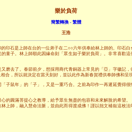
樂於負荷
簡繁轉換 - 繁體
王浩
印的印石是上師在台的一位弟子在二○○六年供奉給林上師的。印石
笑的童子。林上師順此因緣命刻「眾生如子樂於負荷」。非常喜歡這
意又磨去了。春節前夕，想採用商代青銅器上常見的「亞」字徽記，
上相合，所以就決定在當天刻好，並以此作為新春賀禮供奉師佛和呈
同「子鼠年」的「子」，又是一重巧合。之前為印作一再遲延覺得很
量心的圓滿菩提心之教導，給予眾生無盡的包容和未來解脫的希望。
依林上師，融入慧命法脈，並由此而得渡成佛！謹以拙文補敍這枚法