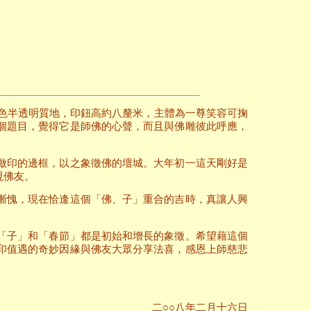
白色半透明質地，印鈕高約八釐米，主體為一尊笑容可掬
個題目，覺得它是師佛的心聲，而且與佛雕彼此呼應，
做印的邊框，以之象徵佛的壇城。大年初一這天剛好是
現佛友。
慚愧，現在恰逢這個「佛、子」重合的吉時，真讓人興
「子」和「春節」都是初始和增長的象徵。希望藉這個
印值遇的奇妙因緣與佛友大眾分享法喜，感恩上師慈悲
二○○八年二月十六日