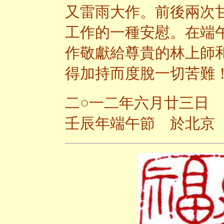
又雷雨大作。前後兩次
工作的一種安慰。在端
作敬獻給尊貴的林上師
得加持而度脫一切苦難
二○一二年六月廿三日
壬辰年端午節 於北京