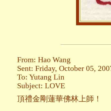
From: Hao Wang
Sent: Friday, October 05, 20
To: Yutang Lin
Subject: LOVE
頂禮金剛蓮華佛林上師！