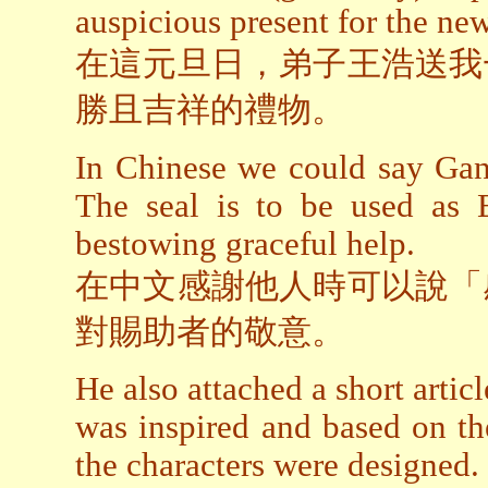
auspicious present for the new
在這元旦日，弟子王浩送我
勝且吉祥的禮物。
In Chinese we could say Gan 
The seal is to be used as 
bestowing graceful help.
在中文感謝他人時可以說「
對賜助者的敬意。
He also attached a short artic
was inspired and based on the
the characters were designed.