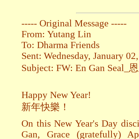
----- Original Message -----
From: Yutang Lin
To: Dharma Friends
Sent: Wednesday, January 02
Subject: FW: En Gan Seal
Happy New Year!
新年快樂！
On this New Year's Day disc
Gan, Grace (gratefully) Ap