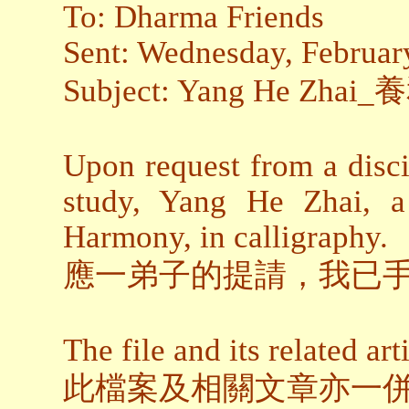
To: Dharma Friends
Sent: Wednesday, Februar
Subject: Yang He Zhai
Upon request from a discip
study, Yang He Zhai, a
Harmony, in calligraphy.
應一弟子的提請，我已
The file and its related art
此檔案及相關文章亦一