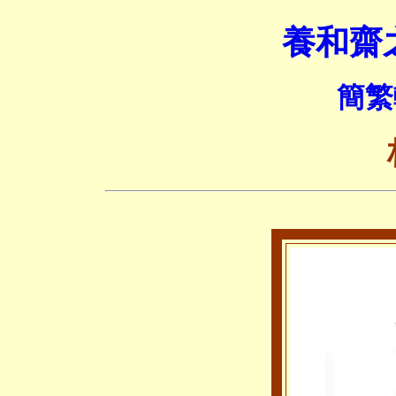
養和齋
簡繁