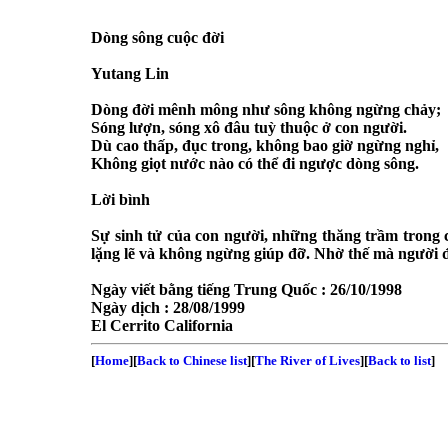
Dòng sông cuộc đời
Yutang Lin
Dòng đời mênh mông như sông không ngừng chảy;
Sóng lượn, sóng xô đâu tuỳ thuộc ở con người.
Dù cao thấp, đục trong, không bao giờ ngừng nghỉ,
Không giọt nước nào có thể đi ngược dòng sông.
Lời bình
Sự sinh tử của con người, những thăng trầm trong 
lặng lẽ và không ngừng giúp đỡ. Nhờ thế mà người đ
Ngày viết bằng tiếng Trung Quốc :
26/10/1998
Ngày dịch :
28/08/1999
El Cerrito
California
[
Home
][
Back to Chinese list
][
The River of Lives
][
Back to list
]