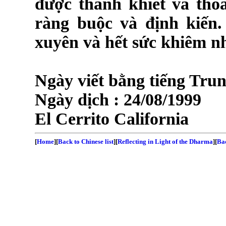
được thanh khiết và tho
ràng buộc và định kiến.
xuyên và hết sức khiêm n
Ngày viết bằng tiếng Tru
Ngày dịch :
24/08/1999
El Cerrito
California
[
Home
][
Back to Chinese list
][
Reflecting in Light of the Dharma
][
Bac