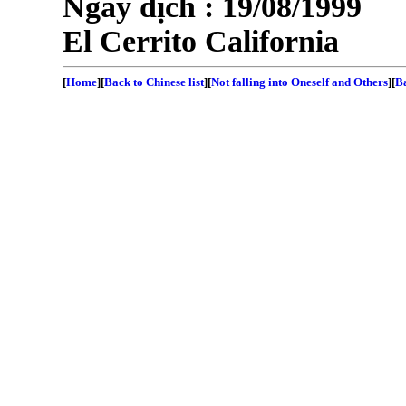
Ngày dịch :
19/08/1999
El Cerrito
California
[
Home
][
Back to Chinese list
][
Not falling into Oneself and Others
][
Ba