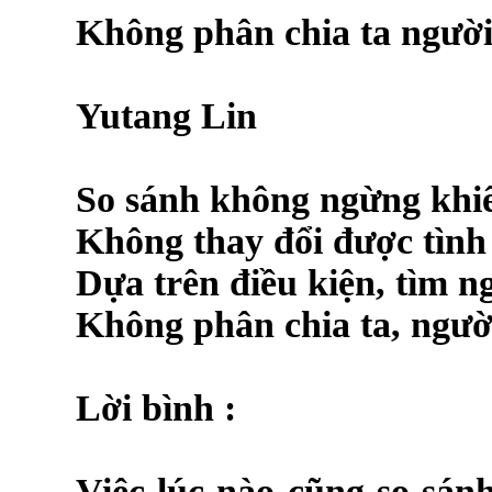
Không
phân
chia
ta
ngườ
Yutang Lin
So sánh không ngừng khi
Không thay đổi được tình 
Dựa trên điều kiện, tìm n
Không phân chia ta, người,
Lời bình :
Việc lúc nào cũng so sán