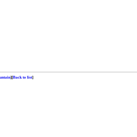
untain
][
Back to list
]