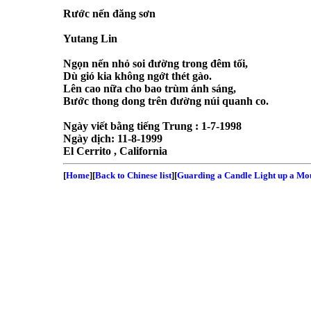
Rước
nến
đăng
sơn
Yutang
Lin
Ngọn
nến
nhỏ
soi
đường
trong
đêm
tối
,
Dù
gió
kia
không
ngớt
thét
gào
.
Lên
cao
nữa
cho
bao
trùm
ánh
sáng
,
Bước
thong dong
trên
đường
núi
quanh
co.
Ngày
viết
bằng
tiếng
Trung
:
1-7-1998
Ngày
dịch
:
11-8-1999
El Cerrito
,
California
[
Home
][
Back to Chinese list
][
Guarding a Candle Light up a Mo