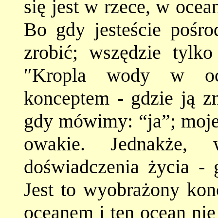
się jest w rzece, w ocean
Bo gdy jesteście pośro
zrobić; wszędzie tylko
″Kropla wody w oce
konceptem - gdzie ją z
gdy mówimy: “ja”; moje “
owakie. Jednakże, 
doświadczenia życia - g
Jest to wyobrażony konc
oceanem i ten ocean nie