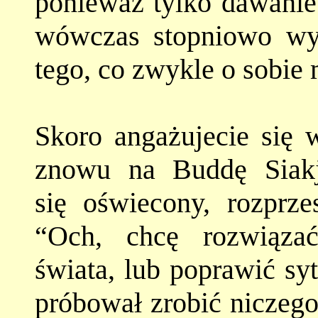
ponieważ tylko dawanie 
wówczas stopniowo wy
tego, co zwykle o sobie 
Skoro angażujecie się 
znowu na Buddę Siakj
się oświecony, rozprze
“Och, chcę rozwiąza
świata, lub poprawić sy
próbował zrobić niczego