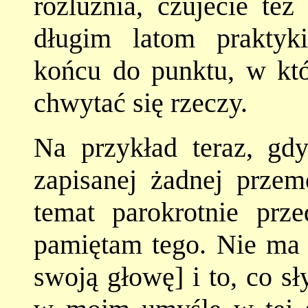
rozluźnia, czujecie też
długim latom praktyk
końcu do punktu, w któ
chwytać się rzeczy.
Na przykład teraz, gd
zapisanej żadnej przem
temat parokrotnie prz
pamiętam tego. Nie ma 
swoją głowę] i to, co sł