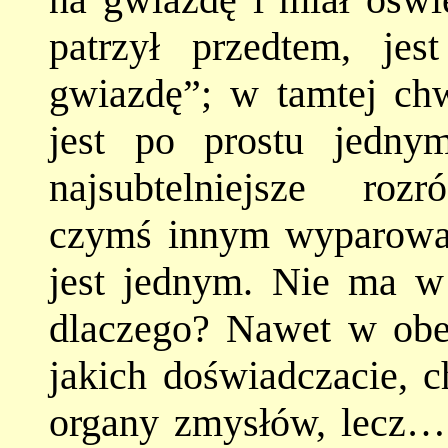
patrzył przedtem, je
gwiazdę”; w tamtej chw
jest po prostu jedny
najsubtelniejsze ro
czymś innym wyparował
jest jednym. Nie ma w
dlaczego? Nawet w obec
jakich doświadczacie, c
organy zmysłów, lecz… 