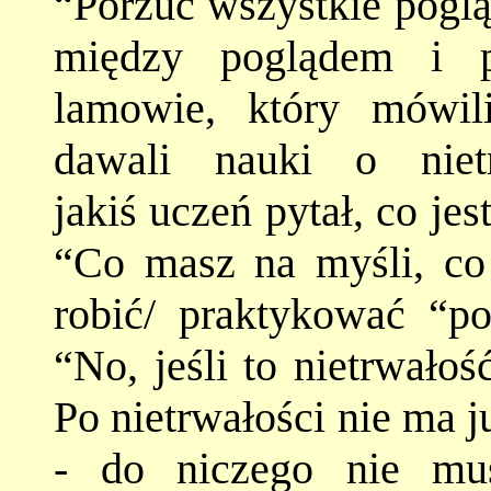
“Porzuć wszystkie poglą
między poglądem i p
lamowie, który mówili
dawali nauki o niet
jakiś uczeń pytał, co je
“Co masz na myśli, c
robić/ praktykować “po
“No, jeśli to nietrwało
Po nietrwałości nie ma j
- do niczego nie mus