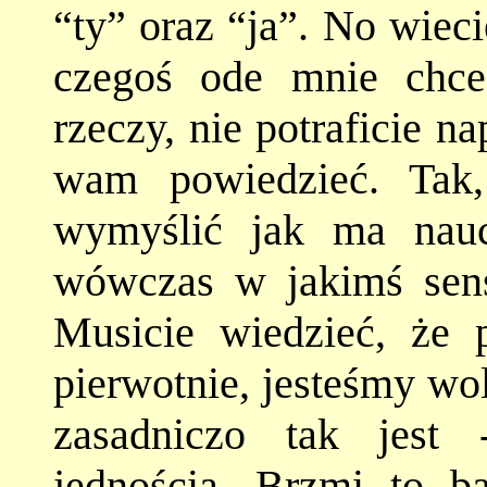
“ty” oraz “ja”. No wiec
czegoś ode mnie chc
rzeczy, nie potraficie 
wam powiedzieć. Tak
wymyślić jak ma naucz
wówczas w jakimś sensi
Musicie wiedzieć, że po
pierwotnie, jesteśmy wo
zasadniczo tak jest 
jednością. Brzmi to b