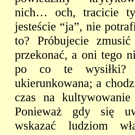
nich… och, tracicie t
jesteście “ja”, nie potra
to? Próbujecie zmusić
przekonać, a oni tego n
po co te wysiłki? 
ukierunkowana; a chodzi
czas na kultywowanie
Ponieważ gdy się uwol
wskazać ludziom wła