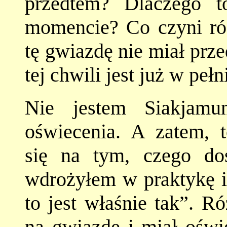
przedtem? Dlaczego 
momencie? Co czyni róż
tę gwiazdę nie miał prz
tej chwili jest już w peł
Nie jestem Siakjamu
oświecenia. A zatem, 
się na tym, czego do
wdrożyłem w praktykę i
to jest właśnie tak”. R
na gwiazdę i miał oświe