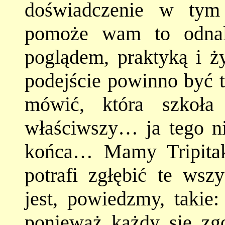
doświadczenie w tym 
pomoże wam to odnal
poglądem, praktyką i ż
podejście powinno być t
mówić, która szkoła 
właściwszy… ja tego n
końca… Mamy Tripitak
potrafi zgłębić te wsz
jest, powiedzmy, takie
ponieważ każdy się zgo