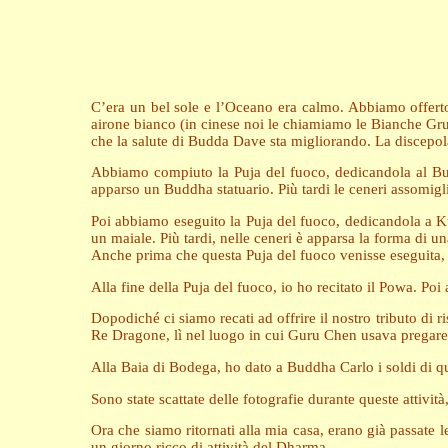
C’era un bel sole e l’Oceano era calmo. Abbiamo offerto
airone bianco (in cinese noi le chiamiamo le Bianche Gru
che la salute di Budda Dave sta migliorando. La discepola
Abbiamo compiuto la Puja del fuoco, dedicandola al Budd
apparso un Buddha statuario. Più tardi le ceneri assomigli
Poi abbiamo eseguito la Puja del fuoco, dedicandola a Kuru
un maiale. Più tardi, nelle ceneri è apparsa la forma di u
Anche prima che questa Puja del fuoco venisse eseguita, si 
Alla fine della Puja del fuoco, io ho recitato il Powa. Poi
Dopodiché ci siamo recati ad offrire il nostro tributo di 
Re Dragone, lì nel luogo in cui Guru Chen usava pregar
Alla Baia di Bodega, ho dato a Buddha Carlo i soldi di qu
Sono state scattate delle fotografie durante queste attivit
Ora che siamo ritornati alla mia casa, erano già passate 
un giorno ricco di attività del Dharma.