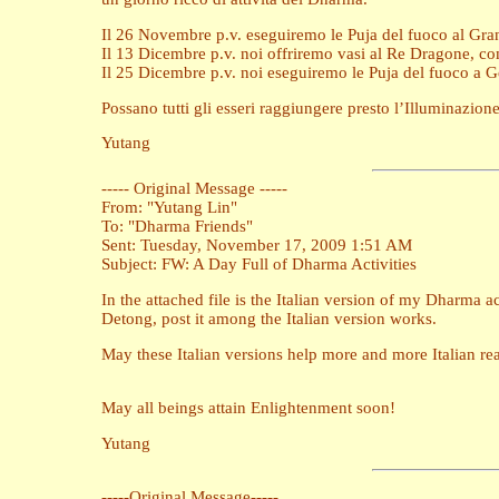
Il 26 Novembre p.v. eseguiremo le Puja del fuoco al Gran
Il 13 Dicembre p.v. noi offriremo vasi al Re Dragone, co
Il 25 Dicembre p.v. noi eseguiremo le Puja del fuoco a G
Possano tutti gli esseri raggiungere presto l’Illuminazione
Yutang
----- Original Message -----
From: "Yutang Lin"
To: "Dharma Friends"
Sent: Tuesday, November 17, 2009 1:51 AM
Subject: FW: A Day Full of Dharma Activities
In the attached file is the Italian version of my Dharma a
Detong, post it among the Italian version works.
May these Italian versions help more and more Italian rea
May all beings attain Enlightenment soon!
Yutang
-----Original Message-----