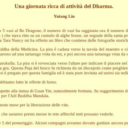
Una giornata ricca di attività del Dharma.
Yutang Lin
 5 vasi al Re Dragone, il numero di vasi ha raggiunto ora il numero di 
 ) che stava ritto su un cumulo di alghe brune, un segnale della santa 
 Tara Nancy mi ha offerto un libro che contiene delle fotografie storiche
ha della Medicina. La pira è caduta verso la tavola del maestro e ciò
arono ad una tartaruga vista da est, e poi ancora una tartaruga vista da 
kulla. La pira si è rovesciata verso l'altare per indicare il piacere nel 
na gru. Questa Puja del fuoco fu richiesta da un discepolo come preghiera
è pregato per questa famiglia ed è stata pure invitata ad unirsi sia nelle
 abbiamo fatto le offerte di fumo.
rispetto alla statua di Guan Yin, naturalmente formata. Su suggerimento di
e per l'Adi Buddha Mandala.
esto mese per la liberazione delle vite.
à, che saranno presto messe in rete affinché tutti possano vederle.
le 5 del pomeriggio. Alcuni compagni avranno dovuto guidare ancora per d