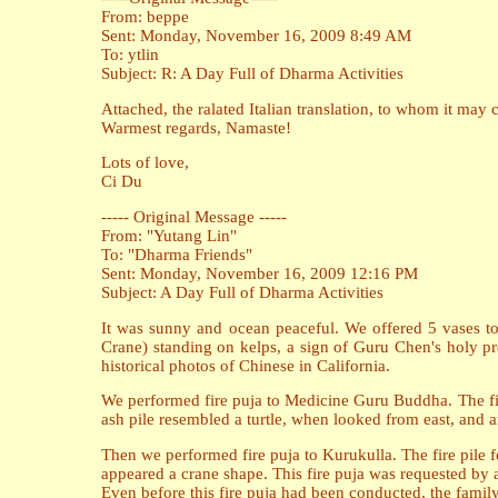
From: beppe
Sent: Monday, November 16, 2009 8:49 AM
To: ytlin
Subject: R: A Day Full of Dharma Activities
Attached, the ralated Italian translation, to whom it may 
Warmest regards, Namaste!
Lots of love,
Ci Du
----- Original Message -----
From: "Yutang Lin"
To: "Dharma Friends"
Sent: Monday, November 16, 2009 12:16 PM
Subject: A Day Full of Dharma Activities
It was sunny and ocean peaceful. We offered 5 vases t
Crane) standing on kelps, a sign of Guru Chen's holy p
historical photos of Chinese in California.
We performed fire puja to Medicine Guru Buddha. The fire 
ash pile resembled a turtle, when looked from east, and 
Then we performed fire puja to Kurukulla. The fire pile fe
appeared a crane shape. This fire puja was requested by a 
Even before this fire puja had been conducted, the famil