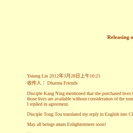
Releasing 
Yutang Lin 2012年3月28日上午10:21
收件人： Dharma Friends
Disciple Kang Ning mentioned that she purchased lives fo
those lives are available without consideration of the num
I replied in agreement.
Disciple Tong Tou translated my reply in English into Chi
May all beings attain Enlightenment soon!