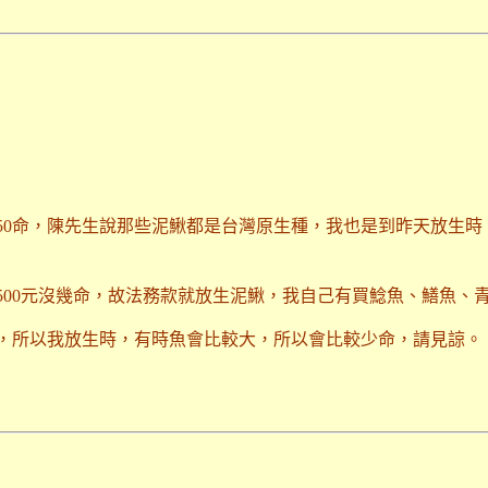
450命，陳先生說那些泥鰍都是台灣原生種，我也是到昨天放生
500元沒幾命，故法務款就放生泥鰍，我自己有買鯰魚、鱔魚、
，所以我放生時，有時魚會比較大，所以會比較少命，請見諒。