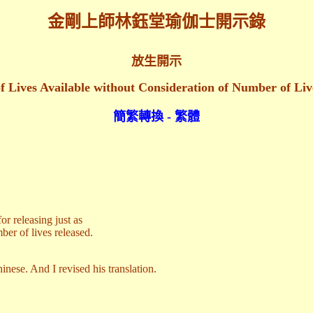
金剛上師林鈺堂瑜伽士開示錄
放生開示
of Lives Available without Consideration of Number of Liv
簡繁轉換 - 繁體
r releasing just as
ber of lives released.
nese. And I revised his translation.