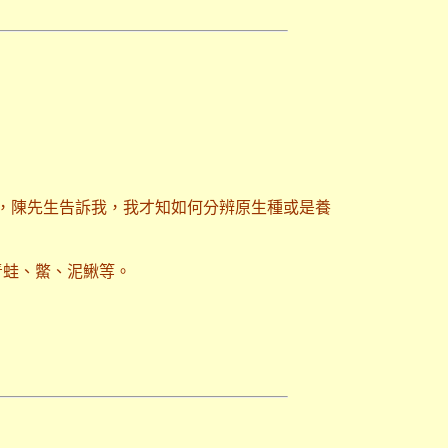
時，陳先生告訴我，我才知如何分辨原生種或是養
青蛙、鱉、泥鰍等。