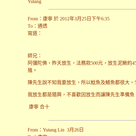
Yutang
From：康寧 於 2012年3月25日下午6:35
To：通透
寫道：
師兄：
阿彌陀佛，昨天放生，法務款500元，放生泥鰍約
殖。
陳先生說不知我要放生，所以鯰魚及鱔魚都很大，
我放生都是隨興，不喜歡因放生而讓陳先生準備魚
康寧 合十
From：Yutang Lin 3月26日