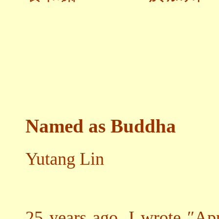
Named as Buddha
Yutang Lin
25 years ago, I wrote ″Ap