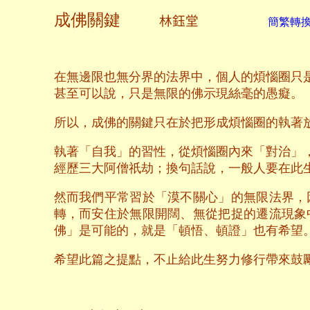
成佛關鍵
林鈺堂
簡繁轉換 
在無邊限也無分界的法界中，個人的煩惱圈只
甚至可以說，只是無限的佛示現絲毫的愚癡。
所以，成佛的關鍵只在於把形成煩惱圈的執著
執著「自我」的習性，從煩惱圈內來「對治」
經歷三大阿僧祇劫；換句話說，一般人要在此
然而我們平常習於「漠不關心」的無限法界，
轉，而安住
於無限開闊、無從把捉的遷流現象
佛」是可能的，就是「頓悟、頓證」也有希望
希望此篇之提點，不止給此生努力修行帶來鼓