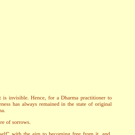
 is invisible. Hence, for a Dharma practitioner to
eness has always remained in the state of original
ha.
ere of sorrows.
″self″ with the aim to becoming free from it, and,