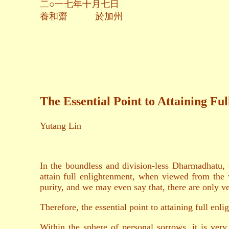
二○一七年十月七日
養和齋 於加州
The Essential Point to Attaining Fu
Yutang Lin
In the boundless and division-less Dharmadhatu, o
attain full enlightenment, when viewed from the w
purity, and we may even say that, there are only v
Therefore, the essential point to attaining full en
Within the sphere of personal sorrows, it is very