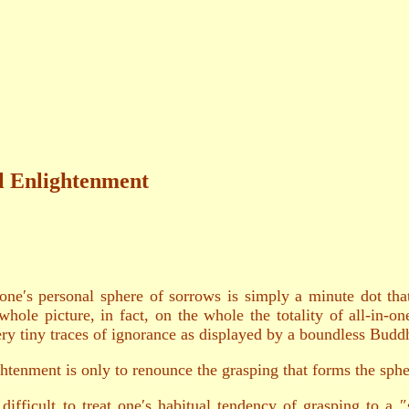
ll Enlightenment
ne′s personal sphere of sorrows is simply a minute dot that
hole picture, in fact, on the whole the totality of all-in-on
ery tiny traces of ignorance as displayed by a boundless Budd
lightenment is only to renounce the grasping that forms the sph
 difficult to treat one′s habitual tendency of grasping to a 