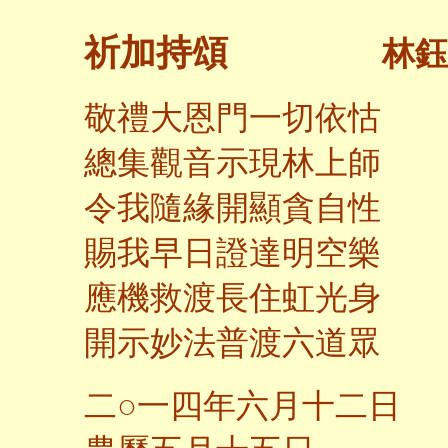
祈加持頌
林鈺
敬禮大恩門一切依怙
總集觀音示現林上師
令我隨緣開顯貪自性
賜我早日證達明空樂
應機救渡長住虹光身
開示妙法普渡六道眾
二○一四年六月十二日