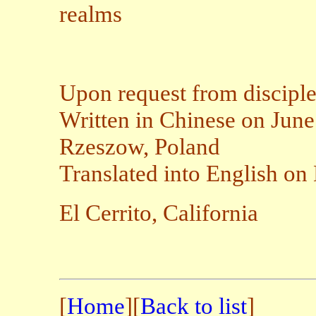
realms
Upon request from disciple
Written in Chinese on June
Rzeszow, Poland
Translated into English o
El Cerrito, California
[
Home
][
Back to list
]