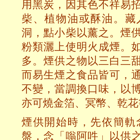
用黑炭，因其色不祥易
柴、植物油或酥油。藏
洞，點小柴以薰之。煙
粉類灑上使明火成煙。
多。煙供之物以三白三
而易生煙之食品皆可，
不變，當調換口味，以
亦可燒金箔、冥幣、乾花
煙供開始時，先依簡軌
盤，念「嗡阿吽」以供