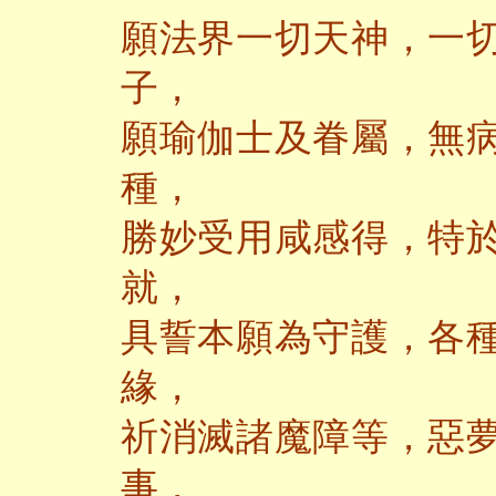
願法界一切天神，一
子，
願瑜伽士及眷屬，無
種，
勝妙受用咸感得，特
就，
具誓本願為守護，各
緣，
祈消滅諸魔障等，惡
事，