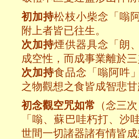
初加持
松枝小柴念「嗡
附上者皆已往生。
次加持
煙供器具念「朗
成空性，而成事業離於三
次加持
食品念「嗡阿吽
之物觀想之食皆成智悲甘
初念觀空咒如常
（念三次
「嗡、蘇巴哇朽打、沙
世間一切諸器諸有情皆成