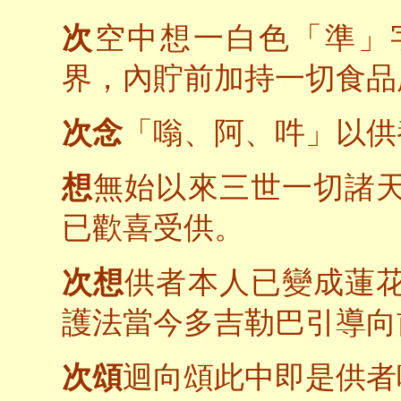
次
空中想一白色「準」
界，內貯前加持一切食品
次念
「嗡、阿、吽」以供
想
無始以來三世一切諸
已歡喜受供。
次想
供者本人已變成蓮
護法當今多吉勒巴引導向
次頌
迴向頌此中即是供者