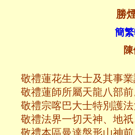
勝
簡繁
陳
敬禮蓮花生大士及其事業
敬禮蓮師所屬天龍八部前
敬禮宗喀巴大士特別護法
敬禮法界一切天神、地祇
敬禮本區曼達盤形山神前