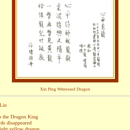
Xin Ping Witnessed Dragon
Lin
to the Dragon King
rds disappeared
light yellow dragon