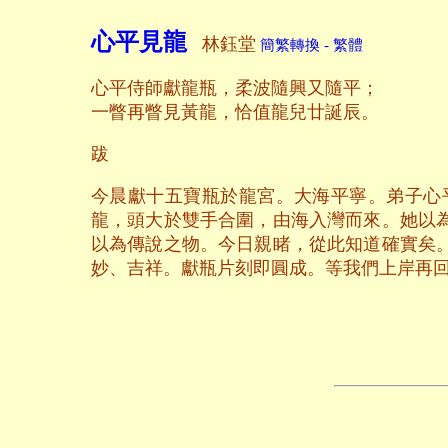
心平見龍
林鈺堂
簡繁轉換 - 繁體
心平侍師獻龍瓶，柔波隨興又隨平；
一瞥再瞥見黃龍，恰值龍兒廿誕辰。
跋
今晨獻十五寶瓶於龍宮。大海平寧。弟子心
龍，頭大於雙手合圍，由海入灣而來。她以
以為傳說之物。今日親睹，從此知道確實矣
妙、吉祥。獻瓶片刻即圓成。等我們上岸再
二〇〇八年九
養和齋 