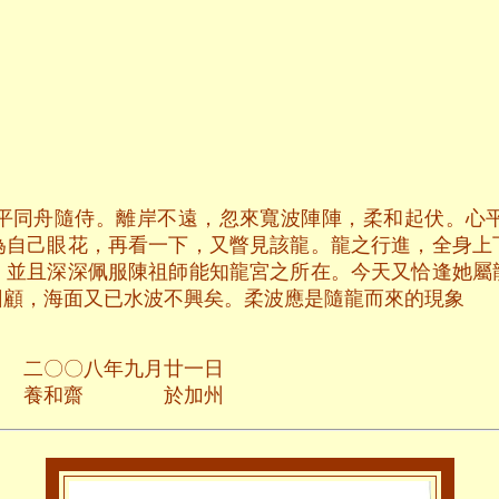
平同舟隨侍。離岸不遠，忽來寬波陣陣，柔和起伏。心
為自己眼花，再看一下，又瞥見該龍。龍之行進，全身上
。並且深深佩服陳祖師能知龍宮之所在。今天又恰逢她屬
回顧，海面又已水波不興矣。柔波應是隨龍而來的現象
月廿一日
於加州