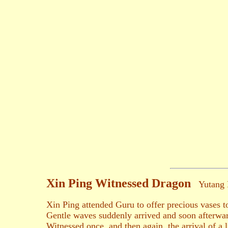
Xin Ping Witnessed Dragon
Yutang 
Xin Ping attended Guru to offer precious vases 
Gentle waves suddenly arrived and soon afterwa
Witnessed once, and then again, the arrival of a 