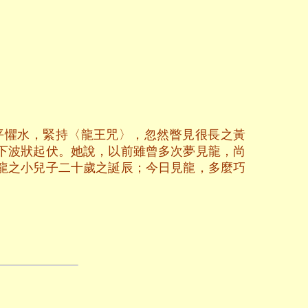
平懼水，緊持〈龍王咒〉，忽然瞥見很長之黃
下波狀起伏。她說，以前雖曾多次夢見龍，尚
龍之小兒子二十歲之誕辰；今日見龍，多麼巧