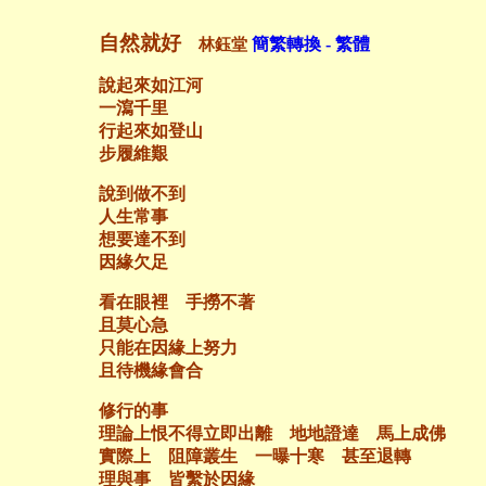
自然就好
林鈺堂
簡繁轉換 - 繁體
說起來如江河
一瀉千里
行起來如登山
步履維艱
說到做不到
人生常事
想要達不到
因緣欠足
看在眼裡 手撈不著
且莫心急
只能在因緣上努力
且待機緣會合
修行的事
理論上恨不得立即出離 地地證達 馬上成佛
實際上 阻障叢生 一曝十寒 甚至退轉
理與事 皆繫於因緣