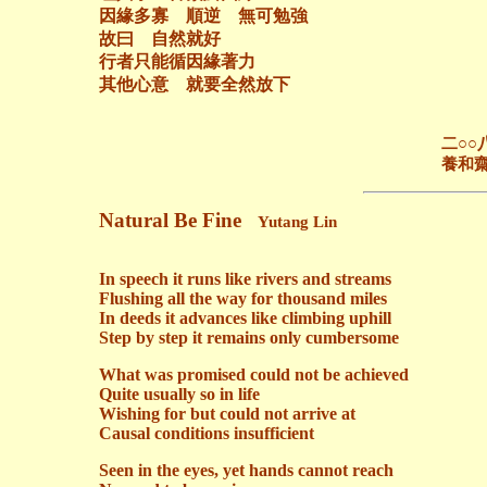
因緣多寡 順逆 無可勉強
故曰 自然就好
行者只能循因緣著力
其他心意 就要全然放下
二○○八年元月
養和齋 於
Natural Be Fine
Yutang Lin
In speech it runs like rivers and streams
Flushing all the way for thousand miles
In deeds it advances like climbing uphill
Step by step it remains only cumbersome
What was promised could not be achieved
Quite usually so in life
Wishing for but could not arrive at
Causal conditions insufficient
Seen in the eyes, yet hands cannot reach