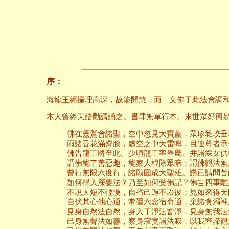
序：
海龍王經攝理高深，故能開慧，而 文佛于此法會調
本人曾經天語勸請誦之。書肆無單行本。末世眾好簡易
佛在靈鷲會諸聖，空中忽見大寶蓋，眾珍雜珓垂
雨諸香花滿齊膝，虛空之中大雷鳴，目連尊者承
佛告龍王將至此。少頃龍王率眷屬、并諸綵女供
謂佛能了善惡趣，能察人根除眾暗；謂佛觀法無
曾行無限六度行，諸願圓成大聖雄。讚已請問菩
如何得入深要法？乃至如何受佛記？佛告四事離
不說人短不輕慢，自省己過不訟彼；見如來得天
自伏其心他心通，常習六念宿命通，棄諸貪濁神
見身自然法自然，身入于淨法皆淨，見身無我法
己身無聲法如響，察身寂寞諸法寂，以我審諦觀