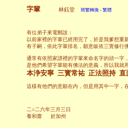
字輩
林鈺堂
簡繁轉換 - 繁體
有位弟子來電郵說：
以前家裡的字輩已經用完了，於是我爹想重
有子嗣，依此字輩排名，願意皈依三寳修行
通常有依照家譜裡的字輩來命名字的頭一字
是他們希望字輩能有佛法的意義，所以我就
本浄安寧 三寳常祐 正法照持 直
這樣有他們的意願在内，但是用其中一字，
二○二六年三月三日
養和齋 於加州